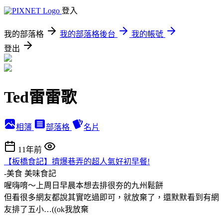
登入
我的部落格
我的部落格後台
我的帳號
登出
Ted雷雷歌
相簿
部落格
名片
11年前
【板橋食記】擠爆巷弄的超人氣好初早餐!
-美食
美味食記
喔嗨唷～上周日早晨本想去排很夯的九州鬆餅
但看很多網友都說其實吃過即可，就放棄了，還默默看到有網
友排了五小…((ok我放棄