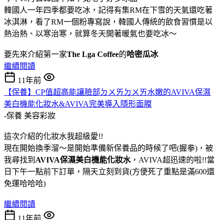
韓國人一年四季都要吃冰，記得有集RM在下雪的天氣還吃著
冰淇淋，看了RM一個粉專寫說，韓國人傳統的飲食習慣是以
熱治熱、以寒治寒，就算冬天開著暖氣也要吃冰～
要先來介紹第一家
The Lga Coffee
的
哈密瓜冰
繼續閱讀
11年前
【保養】CP值超高能讓臉部ㄉㄨㄞㄉㄨㄞ水嫩的AVIVA保濕
美白機能化妝水&AVIVA完美導入隱形面膜
-保養
美容彩妝
這次介紹的化妝水我超級愛!!
現在開始換季溜～是開始準備新保養品的時候了吧(握拳)，被
我尋找到
AVIVA保濕美白機能化妝水
，AVIVA超迅速的啦!!當
日下午一點前下訂單，隔天立刻到貨(方便死了重點是滿600還
免運哈哈哈)
繼續閱讀
11年前