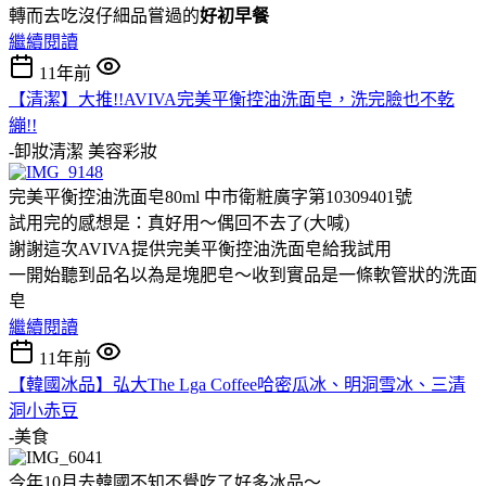
轉而去吃沒仔細品嘗過的
好初早餐
繼續閱讀
11年前
【清潔】大推!!AVIVA完美平衡控油洗面皂，洗完臉也不乾
繃!!
-卸妝清潔
美容彩妝
完美平衡控油洗面皂80ml 中市衛粧廣字第10309401號
試用完的感想是：真好用～偶回不去了(大喊)
謝謝這次AVIVA提供完美平衡控油洗面皂給我試用
一開始聽到品名以為是塊肥皂～收到實品是一條軟管狀的洗面
皂
繼續閱讀
11年前
【韓國冰品】弘大The Lga Coffee哈密瓜冰、明洞雪冰、三清
洞小赤豆
-美食
今年10月去韓國不知不覺吃了好多冰品～