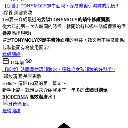
【保養】TONYMOLY蝸牛面膜，深層修復保濕妳的肌膚!!
-保養
美容彩妝
Ted要來介紹最近的愛膜
TONYMOLY的蝸牛修護面膜
從六年前第一次去韓國的時候，就開始有以蝸牛修護保濕的保
養產品出現嚕!
這是
TONYMOLY的蝸牛修護面膜
的包裝
，
韓文看不懂沒關係!
包裝後面有寫使用圖示!
繼續閱讀
11年前
【卸妝】法國貝德瑪卸妝水，種睫毛女孩卸妝的好幫手!!
-卸妝清潔
美容彩妝
Hello～ 這是Ted寫的第一篇文～
新手上路，就想要來介紹我用了一年多的
法國貝德瑪
BIODERMA 高效潔膚水
!!
繼續閱讀